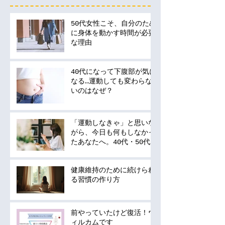
50代女性こそ、自分のため
に身体を動かす時間が必要
な理由
40代になって下腹部が気に
なる…運動しても変わらな
いのはなぜ？
「運動しなきゃ」と思いな
がら、今日も何もしなかっ
たあなたへ。40代・50代
の運動は何から始める？
健康維持のために続けられ
る習慣の作り方
前やっていたけど復活！ウ
ィルカムです