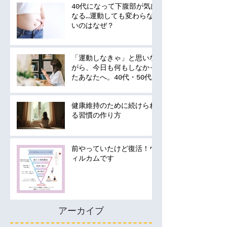
40代になって下腹部が気に
なる…運動しても変わらな
いのはなぜ？
「運動しなきゃ」と思いな
がら、今日も何もしなかっ
たあなたへ。40代・50代
の運動は何から始める？
健康維持のために続けられ
る習慣の作り方
前やっていたけど復活！ウ
ィルカムです
アーカイブ