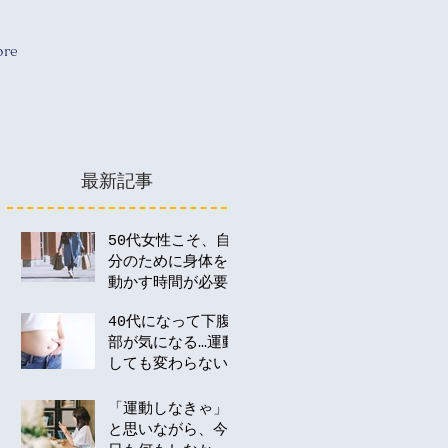
re
最新記事
50代女性こそ、自
分のために身体を
動かす時間が必要
な理由
40代になって下腹
部が気になる…運動
しても変わらない
のはなぜ？
「運動しなきゃ」
と思いながら、今