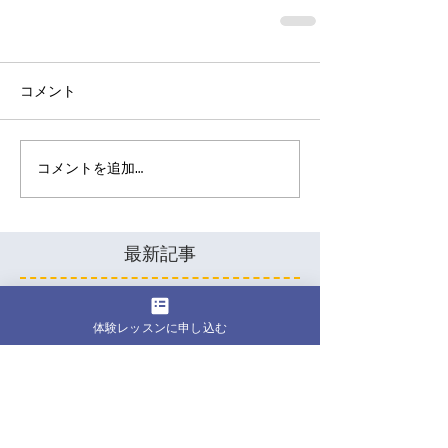
コメント
コメントを追加…
最新記事
50代女性こそ、自分のため
体験レッスンに申し込む
に身体を動かす時間が必要
な理由
40代になって下腹部が気に
なる…運動しても変わらな
いのはなぜ？