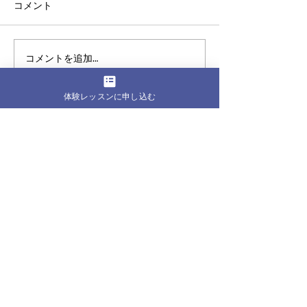
コメント
コメントを追加…
体験レッスンに申し込む
最新記事
50代女性こそ、自分のため
に身体を動かす時間が必要
な理由
40代になって下腹部が気に
なる…運動しても変わらな
いのはなぜ？
「運動しなきゃ」と思いな
がら、今日も何もしなかっ