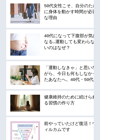
50代女性こそ、自分のため
に身体を動かす時間が必要
な理由
40代になって下腹部が気に
なる…運動しても変わらな
いのはなぜ？
「運動しなきゃ」と思いな
がら、今日も何もしなかっ
たあなたへ。40代・50代
の運動は何から始める？
健康維持のために続けられ
る習慣の作り方
前やっていたけど復活！ウ
ィルカムです