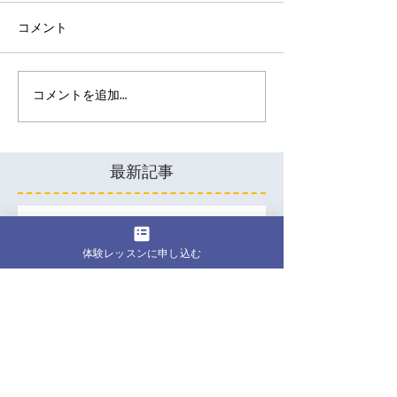
コメント
コメントを追加…
最新記事
50代女性こそ、自分のため
に身体を動かす時間が必要
体験レッスンに申し込む
な理由
40代になって下腹部が気に
なる…運動しても変わらな
いのはなぜ？