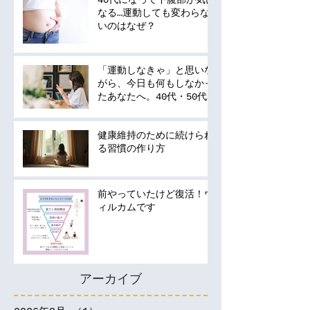
40代になって下腹部が気に
なる…運動しても変わらな
いのはなぜ？
「運動しなきゃ」と思いな
がら、今日も何もしなかっ
たあなたへ。40代・50代
の運動は何から始める？
健康維持のために続けられ
る習慣の作り方
前やっていたけど復活！ウ
ィルカムです
アーカイブ