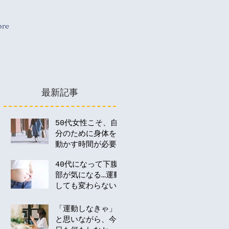
re
最新記事
50代女性こそ、自
分のために身体を
動かす時間が必要
な理由
40代になって下腹
部が気になる…運動
しても変わらない
のはなぜ？
「運動しなきゃ」
と思いながら、今