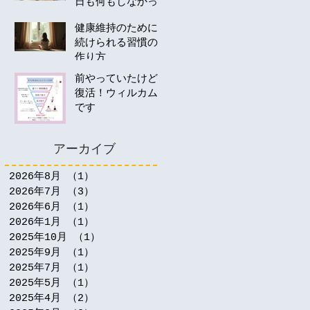
日も何もしなかっ
たあなたへ。40
健康維持のために
代・50代の運動は
続けられる習慣の
何から始める？
作り方
前やっていたけど
復活！ウィルカム
です
アーカイブ
2026年8月
（1）
1件の記事
2026年7月
（3）
3件の記事
2026年6月
（1）
1件の記事
2026年1月
（1）
1件の記事
2025年10月
（1）
1件の記事
2025年9月
（1）
1件の記事
2025年7月
（1）
1件の記事
2025年5月
（1）
1件の記事
2025年4月
（2）
2件の記事