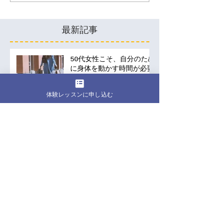
最新記事
50代女性こそ、自分のため
に身体を動かす時間が必要
な理由
体験レッスンに申し込む
40代になって下腹部が気に
なる…運動しても変わらな
いのはなぜ？
「運動しなきゃ」と思いな
がら、今日も何もしなかっ
たあなたへ。40代・50代
の運動は何から始める？
健康維持のために続けられ
る習慣の作り方