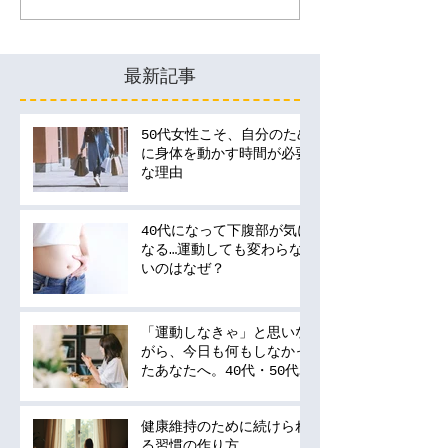
最新記事
50代女性こそ、自分のため
に身体を動かす時間が必要
な理由
40代になって下腹部が気に
なる…運動しても変わらな
いのはなぜ？
「運動しなきゃ」と思いな
がら、今日も何もしなかっ
たあなたへ。40代・50代
の運動は何から始める？
健康維持のために続けられ
る習慣の作り方