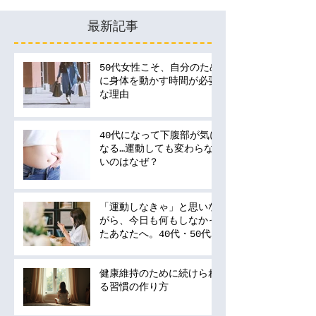
最新記事
50代女性こそ、自分のため
に身体を動かす時間が必要
な理由
40代になって下腹部が気に
なる…運動しても変わらな
いのはなぜ？
「運動しなきゃ」と思いな
がら、今日も何もしなかっ
たあなたへ。40代・50代
の運動は何から始める？
健康維持のために続けられ
る習慣の作り方