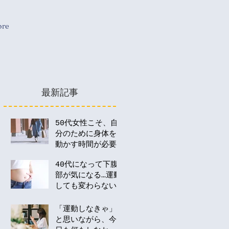
re
最新記事
50代女性こそ、自
分のために身体を
動かす時間が必要
な理由
40代になって下腹
部が気になる…運動
しても変わらない
のはなぜ？
「運動しなきゃ」
と思いながら、今