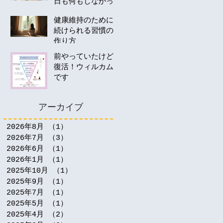
日も何もしなかっ
たあなたへ。40
健康維持のために
代・50代の運動は
続けられる習慣の
何から始める？
作り方
前やっていたけど
復活！ウィルカム
です
アーカイブ
2026年8月
（1）
1件の記事
2026年7月
（3）
3件の記事
2026年6月
（1）
1件の記事
2026年1月
（1）
1件の記事
2025年10月
（1）
1件の記事
2025年9月
（1）
1件の記事
2025年7月
（1）
1件の記事
2025年5月
（1）
1件の記事
2025年4月
（2）
2件の記事