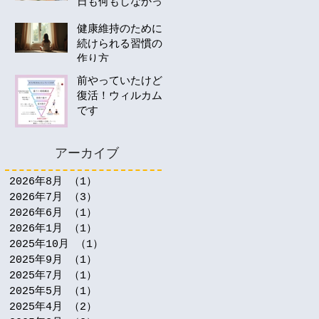
日も何もしなかっ
たあなたへ。40
健康維持のために
代・50代の運動は
続けられる習慣の
何から始める？
作り方
前やっていたけど
復活！ウィルカム
です
アーカイブ
2026年8月
（1）
1件の記事
2026年7月
（3）
3件の記事
2026年6月
（1）
1件の記事
2026年1月
（1）
1件の記事
2025年10月
（1）
1件の記事
2025年9月
（1）
1件の記事
2025年7月
（1）
1件の記事
2025年5月
（1）
1件の記事
2025年4月
（2）
2件の記事