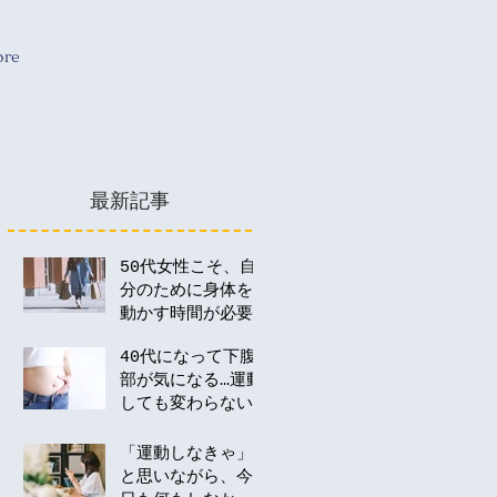
re
最新記事
50代女性こそ、自
分のために身体を
動かす時間が必要
な理由
40代になって下腹
部が気になる…運動
しても変わらない
のはなぜ？
「運動しなきゃ」
と思いながら、今