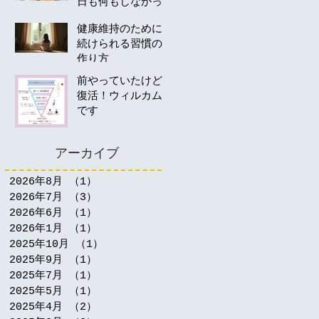
日も何もしなかっ
たあなたへ。40
健康維持のために
代・50代の運動は
続けられる習慣の
何から始める？
作り方
前やっていたけど
復活！ウィルカム
です
アーカイブ
2026年8月
（1）
1件の記事
2026年7月
（3）
3件の記事
2026年6月
（1）
1件の記事
2026年1月
（1）
1件の記事
2025年10月
（1）
1件の記事
2025年9月
（1）
1件の記事
2025年7月
（1）
1件の記事
2025年5月
（1）
1件の記事
2025年4月
（2）
2件の記事