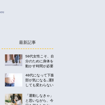
re
最新記事
50代女性こそ、自
分のために身体を
動かす時間が必要
な理由
40代になって下腹
部が気になる…運動
しても変わらない
のはなぜ？
「運動しなきゃ」
と思いながら、今