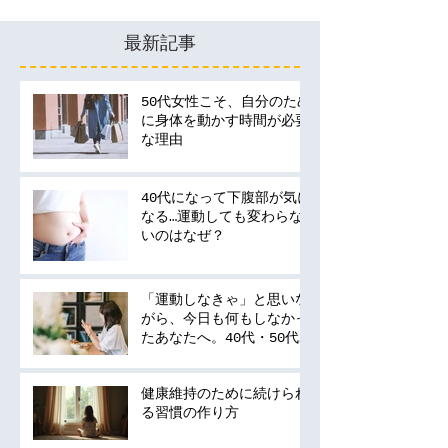
最新記事
50代女性こそ、自分のため
に身体を動かす時間が必要
な理由
40代になって下腹部が気に
なる…運動しても変わらな
いのはなぜ？
「運動しなきゃ」と思いな
がら、今日も何もしなかっ
たあなたへ。40代・50代
の運動は何から始める？
健康維持のために続けられ
る習慣の作り方