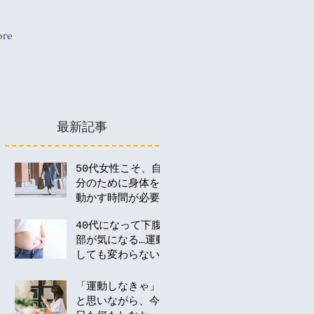
re
最新記事
50代女性こそ、自
分のために身体を
動かす時間が必要
な理由
40代になって下腹
部が気になる…運動
しても変わらない
のはなぜ？
「運動しなきゃ」
と思いながら、今