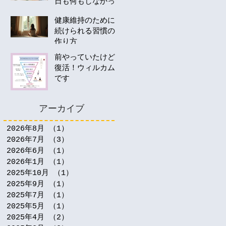
日も何もしなかっ
たあなたへ。40
健康維持のために
代・50代の運動は
続けられる習慣の
何から始める？
作り方
前やっていたけど
復活！ウィルカム
です
アーカイブ
2026年8月
（1）
1件の記事
2026年7月
（3）
3件の記事
2026年6月
（1）
1件の記事
2026年1月
（1）
1件の記事
2025年10月
（1）
1件の記事
2025年9月
（1）
1件の記事
2025年7月
（1）
1件の記事
2025年5月
（1）
1件の記事
2025年4月
（2）
2件の記事