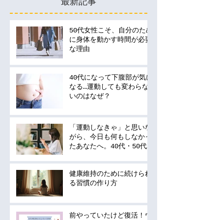
最新記事
50代女性こそ、自分のため
に身体を動かす時間が必要
な理由
40代になって下腹部が気に
なる…運動しても変わらな
いのはなぜ？
「運動しなきゃ」と思いな
がら、今日も何もしなかっ
たあなたへ。40代・50代
の運動は何から始める？
健康維持のために続けられ
る習慣の作り方
前やっていたけど復活！ウ