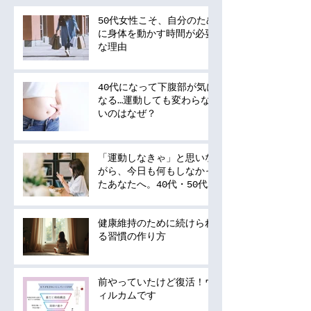
50代女性こそ、自分のため
に身体を動かす時間が必要
な理由
40代になって下腹部が気に
なる…運動しても変わらな
いのはなぜ？
「運動しなきゃ」と思いな
がら、今日も何もしなかっ
たあなたへ。40代・50代
の運動は何から始める？
健康維持のために続けられ
る習慣の作り方
前やっていたけど復活！ウ
ィルカムです