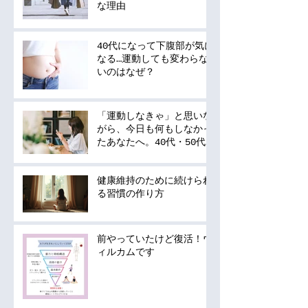
な理由
40代になって下腹部が気に
なる…運動しても変わらな
いのはなぜ？
「運動しなきゃ」と思いな
がら、今日も何もしなかっ
たあなたへ。40代・50代
の運動は何から始める？
健康維持のために続けられ
る習慣の作り方
前やっていたけど復活！ウ
ィルカムです