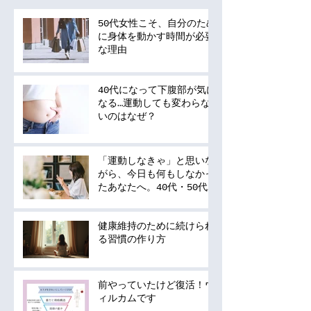
50代女性こそ、自分のため
に身体を動かす時間が必要
な理由
40代になって下腹部が気に
なる…運動しても変わらな
いのはなぜ？
「運動しなきゃ」と思いな
がら、今日も何もしなかっ
たあなたへ。40代・50代
の運動は何から始める？
健康維持のために続けられ
る習慣の作り方
前やっていたけど復活！ウ
ィルカムです