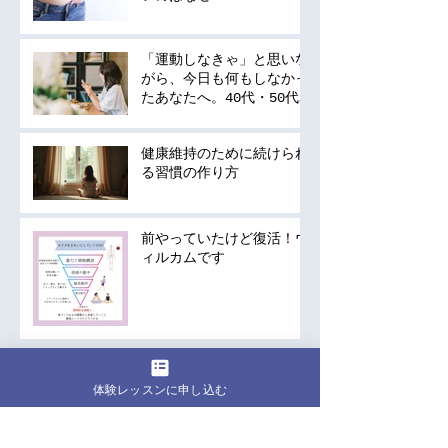
「運動しなきゃ」と思いな
がら、今日も何もしなかっ
たあなたへ。40代・50代
の運動は何から始める？
健康維持のために続けられ
る習慣の作り方
前やっていたけど復活！ウ
ィルカムです
アーカイブ
体験レッスンに申し込む
2026年8月
（1）
1件の記事
2026年7月
（3）
3件の記事