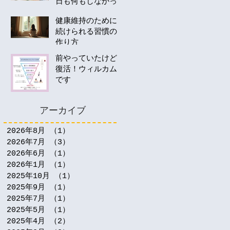
日も何もしなかっ
たあなたへ。40
健康維持のために
代・50代の運動は
続けられる習慣の
何から始める？
作り方
前やっていたけど
復活！ウィルカム
です
アーカイブ
2026年8月
（1）
1件の記事
2026年7月
（3）
3件の記事
2026年6月
（1）
1件の記事
2026年1月
（1）
1件の記事
2025年10月
（1）
1件の記事
2025年9月
（1）
1件の記事
2025年7月
（1）
1件の記事
2025年5月
（1）
1件の記事
2025年4月
（2）
2件の記事