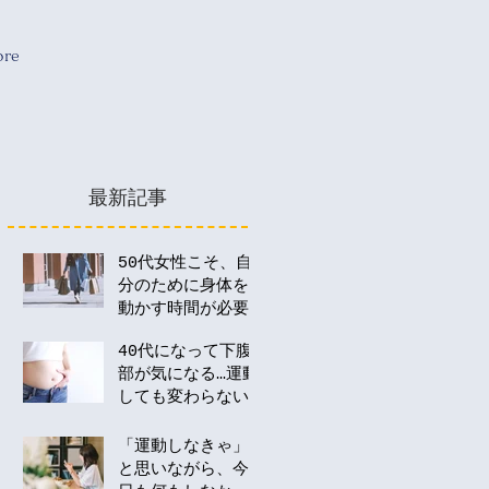
re
最新記事
50代女性こそ、自
分のために身体を
動かす時間が必要
な理由
40代になって下腹
部が気になる…運動
しても変わらない
のはなぜ？
「運動しなきゃ」
と思いながら、今