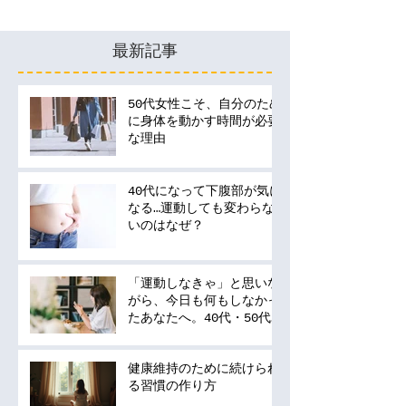
最新記事
50代女性こそ、自分のため
に身体を動かす時間が必要
な理由
40代になって下腹部が気に
なる…運動しても変わらな
いのはなぜ？
「運動しなきゃ」と思いな
がら、今日も何もしなかっ
たあなたへ。40代・50代
の運動は何から始める？
健康維持のために続けられ
る習慣の作り方