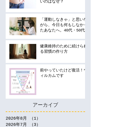
いのはなぜ？
「運動しなきゃ」と思いな
がら、今日も何もしなかっ
たあなたへ。40代・50代
の運動は何から始める？
健康維持のために続けられ
る習慣の作り方
前やっていたけど復活！ウ
ィルカムです
アーカイブ
2026年8月
（1）
1件の記事
2026年7月
（3）
3件の記事