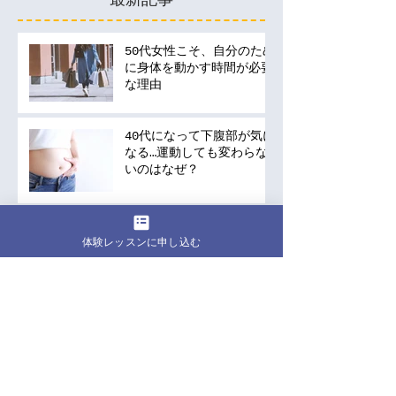
50代女性こそ、自分のため
に身体を動かす時間が必要
な理由
40代になって下腹部が気に
なる…運動しても変わらな
いのはなぜ？
「運動しなきゃ」と思いな
体験レッスンに申し込む
がら、今日も何もしなかっ
たあなたへ。40代・50代
の運動は何から始める？
健康維持のために続けられ
る習慣の作り方
前やっていたけど復活！ウ