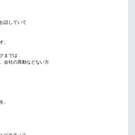
お話していて
す。
クまでは
、会社の異動などない方
を。
トピラティス