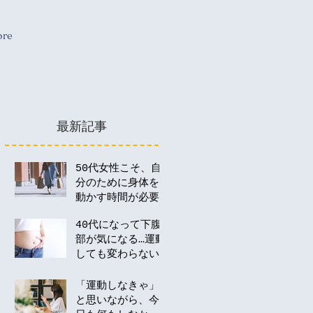
re
最新記事
50代女性こそ、自
分のために身体を
動かす時間が必要
な理由
40代になって下腹
部が気になる…運動
しても変わらない
のはなぜ？
「運動しなきゃ」
と思いながら、今