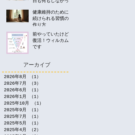
日も何もしなかっ
たあなたへ。40
健康維持のために
代・50代の運動は
続けられる習慣の
何から始める？
作り方
前やっていたけど
復活！ウィルカム
です
アーカイブ
2026年8月
（1）
1件の記事
2026年7月
（3）
3件の記事
2026年6月
（1）
1件の記事
2026年1月
（1）
1件の記事
2025年10月
（1）
1件の記事
2025年9月
（1）
1件の記事
2025年7月
（1）
1件の記事
2025年5月
（1）
1件の記事
2025年4月
（2）
2件の記事