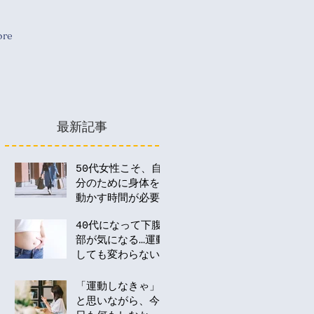
re
最新記事
50代女性こそ、自
分のために身体を
動かす時間が必要
な理由
40代になって下腹
部が気になる…運動
しても変わらない
のはなぜ？
「運動しなきゃ」
と思いながら、今