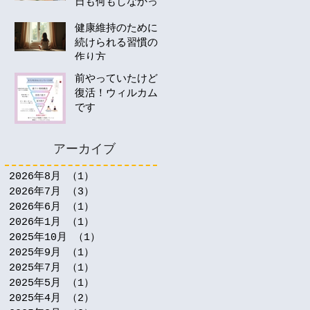
日も何もしなかっ
たあなたへ。40
健康維持のために
代・50代の運動は
続けられる習慣の
何から始める？
作り方
前やっていたけど
復活！ウィルカム
です
アーカイブ
2026年8月
（1）
1件の記事
2026年7月
（3）
3件の記事
2026年6月
（1）
1件の記事
2026年1月
（1）
1件の記事
2025年10月
（1）
1件の記事
2025年9月
（1）
1件の記事
2025年7月
（1）
1件の記事
2025年5月
（1）
1件の記事
2025年4月
（2）
2件の記事