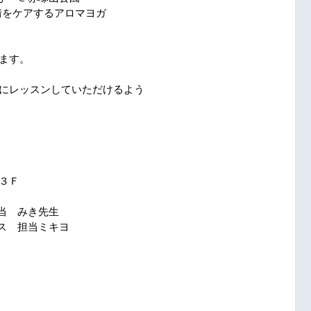
　感情をケアするアロマヨガ
ます。
にレッスンしていただけるよう
３Ｆ
　担当　みき先生
ティス　担当ミキヨ
　　　