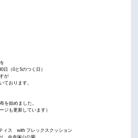
日を　
、30日（0と5のつく日）
すが
いております。
配布を始めました。
ージも更新しています）
ラティス　with フレックスクッション
よーが　＠赤塚山公園