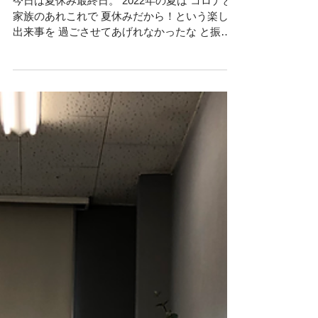
夏休みがおわりますね
今日は夏休み最終日。 2022年の夏は コロナと
家族のあれこれで 夏休みだから！という楽しい
出来事を 過ごさせてあげれなかったな と振り
返っています。 今、わたしは明日提出の 小2娘
の夏休みの日誌の丸つけを。 この夏休み、 月
曜日から金曜日は娘 土曜日は息子 のお弁当づ
くり...