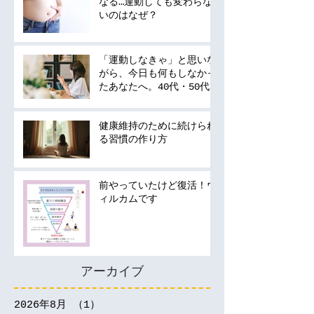
なる…運動しても変わらな
いのはなぜ？
「運動しなきゃ」と思いな
がら、今日も何もしなかっ
たあなたへ。40代・50代
の運動は何から始める？
健康維持のために続けられ
る習慣の作り方
前やっていたけど復活！ウ
ィルカムです
アーカイブ
2026年8月
（1）
1件の記事