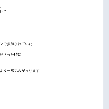
。
れて
ンで参加されていた
ださった時に
より一層気合が入ります」