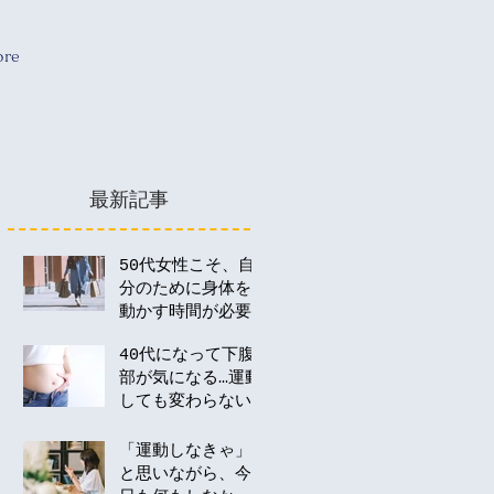
re
最新記事
50代女性こそ、自
分のために身体を
動かす時間が必要
な理由
40代になって下腹
部が気になる…運動
しても変わらない
のはなぜ？
「運動しなきゃ」
と思いながら、今