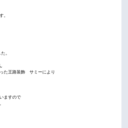
す。
した。
ん
った王路装飾　サミーにより
いますので
。