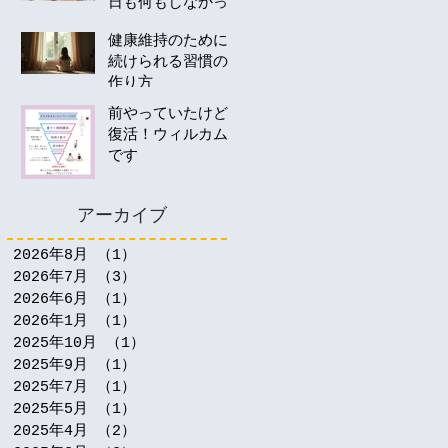
日も何もしなかっ
たあなたへ。40
健康維持のために
代・50代の運動は
続けられる習慣の
何から始める？
作り方
前やっていたけど
復活！ウィルカム
です
アーカイブ
2026年8月
（1）
1件の記事
2026年7月
（3）
3件の記事
2026年6月
（1）
1件の記事
2026年1月
（1）
1件の記事
2025年10月
（1）
1件の記事
2025年9月
（1）
1件の記事
2025年7月
（1）
1件の記事
2025年5月
（1）
1件の記事
2025年4月
（2）
2件の記事