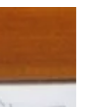
10月10日（月・祝）にエッセンシャルオイルを
活用した 癒しのヨガのクラスを開催いたしま
す。 日々の生活で健康に最もダメージを与える
とされている主な4つの要因 ①ストレス ②免
疫低下 ③炎症 ④自律神経失調症 これらは体
を正常に保つ恒常性のバランスを崩します。...