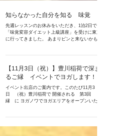
知らなかった自分を知る 味覚
先週レッスンのお休みをいただき、1泊2日で
「味覚変容ダイエット上級講座」を受けに東京
に行ってきました。 あまりピンと来ないかもし
れませんが 味覚っておいしい、まずいとかしか
概念がありませんでしたが 自分に合った味覚を
知ることは本当にだいじだなと痛感しまし
た。...
【11月3日（祝）】豊川稲荷で深ま
るご縁 イベントでヨガします！
イベント出店のご案内です。このたび11月3
日 （祝）豊川稲荷で 開催される 第3回
縁 に ヨガノワでヨガエリアをオープンいたし
ます。 パワースポットである豊川稲荷でヨガが
できるなんて最高！ たくさんのお店も出店され