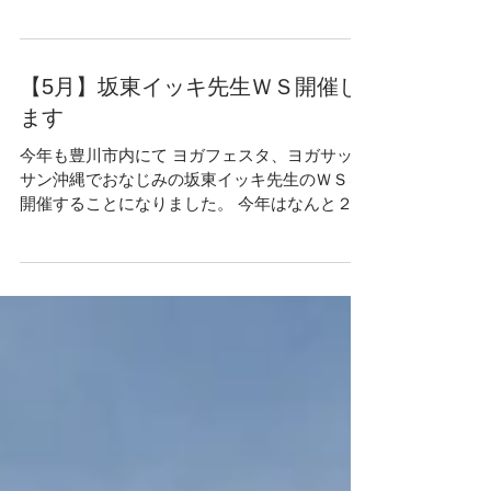
5月のお知らせです。 14日（土曜日）終日お休
み（お勉強に行ってきます） 15日（日曜日）イ
ベントレッスン 10:00-11:30 ヨガ＆ピラティ
ス お月謝での参加の方 無料 それ以外の
方 2160円 or 1チケット 21日（土曜日）坂東
イッキ先生ＷＳそして準備の為...
【5月】坂東イッキ先生ＷＳ開催し
ます
今年も豊川市内にて ヨガフェスタ、ヨガサット
サン沖縄でおなじみの坂東イッキ先生のＷＳを
開催することになりました。 今年はなんと２Ｄ
ＡＹＳ。 ヨガの経験の制限はありませんのでぜ
ひご参加ください。 お申し込みはブログよりど
うぞ♪ 私も2日間参加します！...