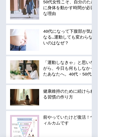
50代女性こそ、自分のため
に身体を動かす時間が必要
な理由
40代になって下腹部が気に
なる…運動しても変わらな
いのはなぜ？
「運動しなきゃ」と思いな
がら、今日も何もしなかっ
たあなたへ。40代・50代
の運動は何から始める？
健康維持のために続けられ
る習慣の作り方
前やっていたけど復活！ウ
ィルカムです