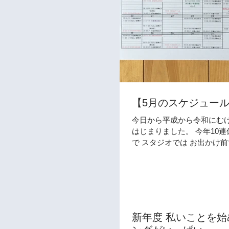
【5月のスケジュー
今日から平成から令和にむけ
はじまりました。 今年10連休 という
で スタジオでは お出かけ
かしていただけるよ スケジ
でみました。 連休中も以下
ッスンいたしますので是非
していただける時間、...
新年度 私いことを