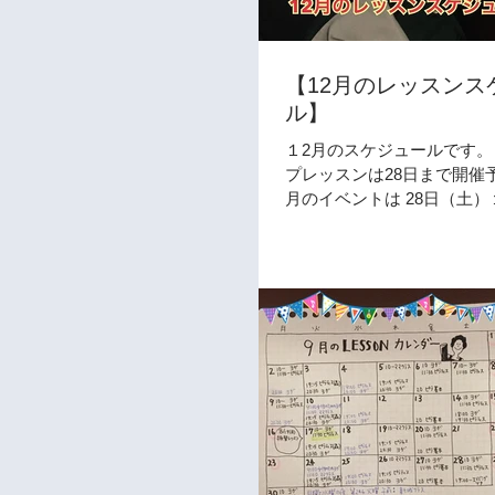
【12月のレッスンス
ル】
１2月のスケジュールです。
プレッスンは28日まで開催予
月のイベントは 28日（土
１１：３０ ヨガ＆ピラ
13:00-14:30 調味料講
こちらも是非ご興味ある方
いませ。...