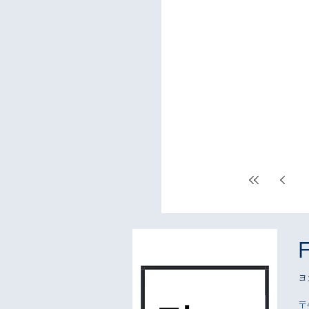
しまい 11:30-12:30 のピ
み休講とさせていただきます
おかけいたしますが ご理解
くお願いいたします。
ヨ
〒