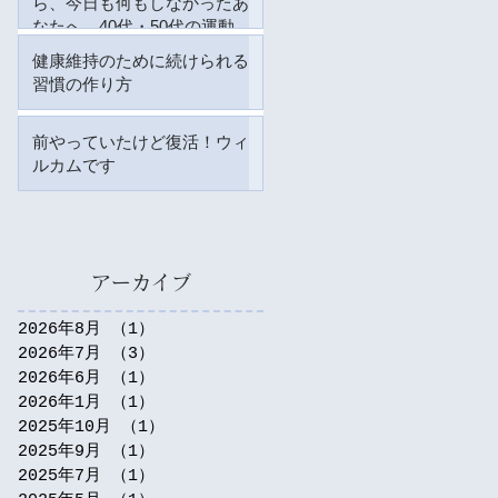
ら、今日も何もしなかったあ
なたへ。40代・50代の運動は
何から始める？
健康維持のために続けられる
7月27日
習慣の作り方
7月7日
前やっていたけど復活！ウィ
ルカムです
6月15日
アーカイブ
2026年8月
（1）
1件の記事
2026年7月
（3）
3件の記事
2026年6月
（1）
1件の記事
2026年1月
（1）
1件の記事
2025年10月
（1）
1件の記事
2025年9月
（1）
1件の記事
2025年7月
（1）
1件の記事