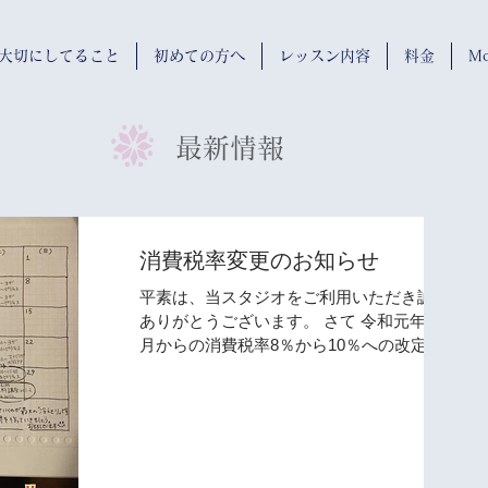
wが大切にしてること
初めての方へ
レッスン内容
料金
Mo
​最新情報
消費税率変更のお知らせ
平素は、当スタジオをご利用いただき誠に
ありがとうございます。 さて 令和元年10
月からの消費税率8％から10％への改定に
伴い、 レッスン料金についても消費税率
を変更することとなりました。 つきまし
ては誠に恐縮ながら、10月以降の ドロッ
プイン、 トライアルチケット、...