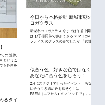
今日から本格始動 新城市朝の
ヨガクラス
新城市のヨガクラス 今までは午前中開催
は お子様同伴で参加できる ママヨガ&ピ
ラティス のクラスのみでしたが 「女性の
ためのヨガ」 というどんな年代でも参加
ル】
できる 女性のカラダをケアするためのヨ
ての 連休が
ガクラスを 本日よりスタートしました。
こと
月2回で...
前でも身体を動
似合う色、好きな色ではなく
ュールを組ん
あなたに合う色をしろう！
のとおりにレ
ともリラックス
2月にスタジオで行ったイベント あなた
に合う引き締め色を探そう！は
FSEM（エフセム）のメソッドです。
FSEMではこの合う色のことを「勝ち色」
始めるタイミ
と言っているのですが この勝ち色に関す