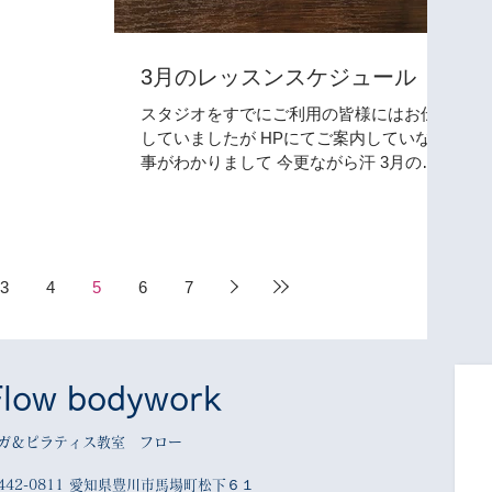
ラティスクラス の
。 ご迷惑を
ご協力よろし
3月のレッスンスケジュール
スタジオをすでにご利用の皆様にはお伝え
していましたが HPにてご案内していない
事がわかりまして 今更ながら汗 3月のレ
ッスンスケジュールをご案内致します。
赤い文字は新城クラスとなります。 2/21
に出産致しまして 3/21まで産休を頂いて
おります。 それまでは、...
3
4
5
6
7
Flow bodywork
ガ＆ピラティス教室 フロー
442-0811 愛知県豊川市馬場町松下６１