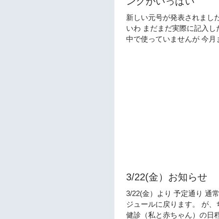
ングがいっぱい
新しい元号が発表されましたね
いわ まだまだ実際に記入し
中で使っていませんが 今月
道ではもう元号が変わったか
囲気ですが。。。。 残りの
みましょうね。 で新年度の
月 新しい元号の５月...
3/22(金）お知らせ
3/22(金）より 予定通り 
ジュールに戻ります。 が、
健診（私と赤ちゃん）の日