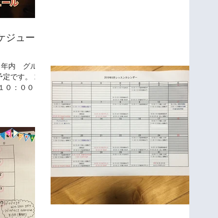
ケジュー
 年内 グルー
定です。 12
）１０：００－
ティス 同日
座 酒＆みりん編
 ご参加くださ