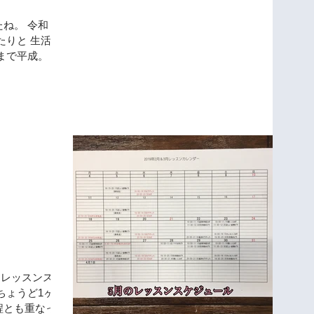
る書籍が発売されます。 で、今こちらに
。 令和 れ
登録すると...
たりと 生活の
まで平成。 報
のような 雰
平成をたのし
スタートの４
通常レッスンスケ
ちょうど1ヶ月
程とも重なって