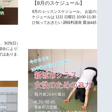
【8月のスケジュール】
8月の レッスンスケジュール。 お盆のス
ケジュールは 11日 日曜日 10:00-11:30 ぜ
ひ知っておきたい 調味料講座 醤油&砂糖
3240円 12日 月曜日 10:00-11:00 親子で体
を動かそう アニマルピラティス 13日〜16
日 夏季休暇となります。
9/29(日）ラ
都合により運
ではあります
でにご予約い
別に連絡させ
検討してくだ
ましたら...