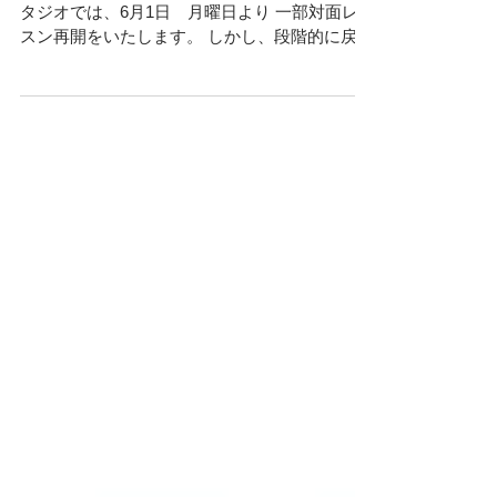
スン再開につきまして
2020年5月14日 緊急事態宣言解除により 当ス
タジオでは、6月1日 月曜日より 一部対面レッ
スン再開をいたします。 しかし、段階的に戻し
ていく予定ですので ご理解ご了承お願いいたし
ます。 スタジオの対応策として ・豊川スタジ
オ 定員8名→6名...