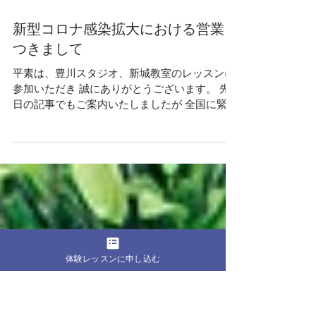
ゴールデンウィークがおわりました。 愛知県は
引き続き特定警戒地域に指定されておりますの
で 5月31日まで休業させていただきます。 その
対応策として オンラインレッスンを開催いたし
ます。 レッスンのスケジュールはカレンダーを
ご確認いただきまして ご予約お待ちしていま
す。
新型コロナ感染拡大における営業に
つきまして
平素は、豊川スタジオ、新城教室のレッスンに
参加いただき 誠にありがとうございます。 先
日の記事でもご案内いたしましたが 全国に緊急
事態せんげんが発令されました。 それに伴い下
記の期間におきまして、レッスン休業といたし
ます。 4月17日（金）〜5月7日（木） ...
体験レッスンに申し込む